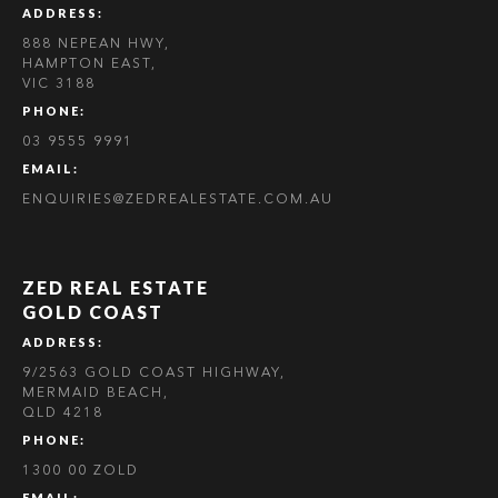
ADDRESS:
888 NEPEAN HWY,
HAMPTON EAST,
VIC 3188
PHONE:
03 9555 9991
EMAIL:
ENQUIRIES@ZEDREALESTATE.COM.AU
ZED REAL ESTATE
GOLD COAST
ADDRESS:
9/2563 GOLD COAST HIGHWAY,
MERMAID BEACH,
QLD 4218
PHONE:
1300 00 ZOLD
EMAIL: